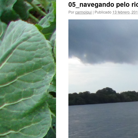
05_navegando pelo rio
Por
carmolqui
|
Publicado
13 febrero, 20