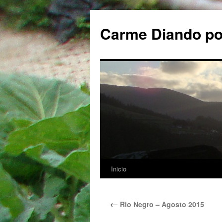
Carme Diando p
Inicio
Saltar
al
←
Rio Negro – Agosto 2015
contenido