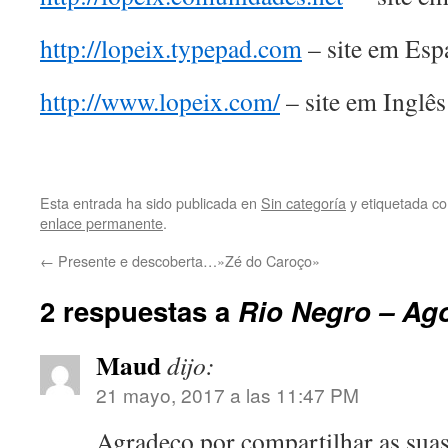
http://lopeix.typepad.com
– site em Esp
http://www.lopeix.com/
– site em Inglês
Esta entrada ha sido publicada en
Sin categoría
y etiquetada 
enlace permanente
.
←
Presente e descoberta…»Zé do Caroço»
2 respuestas a
Rio Negro – Ag
Maud
dijo:
21 mayo, 2017 a las 11:47 PM
Agradeço por compartilhar as sua