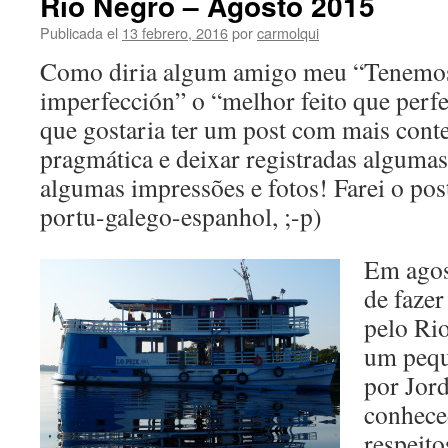
Rio Negro – Agosto 2015
Publicada el
13 febrero, 2016
por
carmolqui
Como diria algum amigo meu “Tenemos
imperfección” o “melhor feito que perfe
que gostaria ter um post com mais cont
pragmática e deixar registradas algumas 
algumas impressões e fotos! Farei o po
portu-galego-espanhol, ;-p)
Em agost
de faze
pelo Ri
um peq
por Jor
conhece
respeito