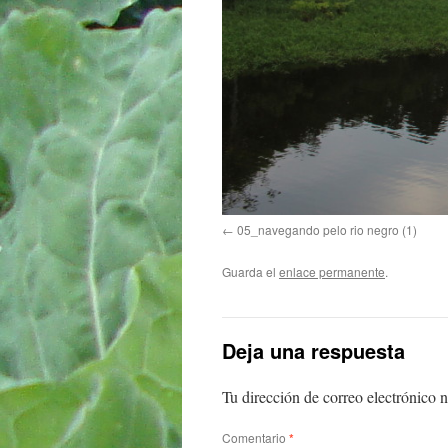
05_navegando pelo rio negro (1)
Guarda el
enlace permanente
.
Deja una respuesta
Tu dirección de correo electrónico n
Comentario
*