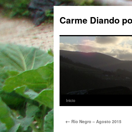
Carme Diando p
Inicio
Saltar
al
←
Rio Negro – Agosto 2015
contenido