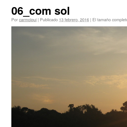
06_com sol
Por
carmolqui
|
Publicado
13 febrero, 2016
|
El tamaño complet