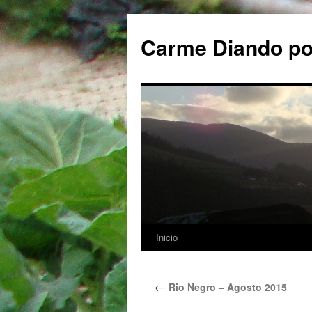
Carme Diando p
Inicio
Saltar
al
←
Rio Negro – Agosto 2015
contenido