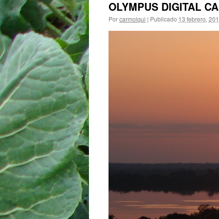
OLYMPUS DIGITAL C
Por
carmolqui
|
Publicado
13 febrero, 20