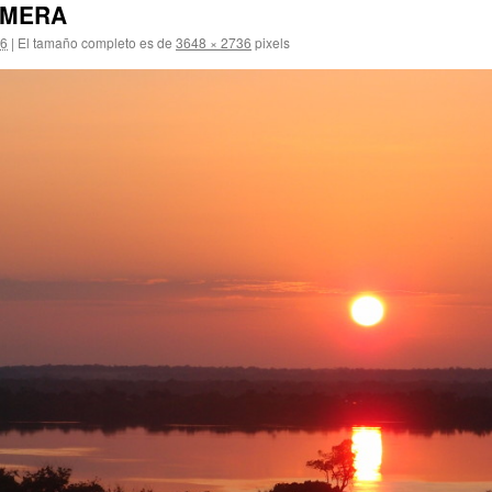
AMERA
16
|
El tamaño completo es de
3648 × 2736
pixels