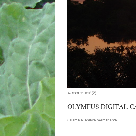
com chuva! (2)
OLYMPUS DIGITAL 
Guarda el
enlace permanente
.