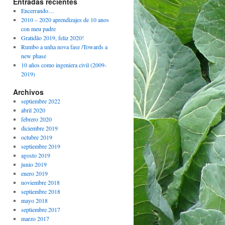
Entradas recientes
Encerrando…
2010 – 2020 aprendizajes de 10 anos
con meu padre
Gratidão 2019, feliz 2020!
Rumbo a unha nova fase /Towards a
new phase
10 años como ingeniera civil (2009-
2019)
Archivos
septiembre 2022
abril 2020
febrero 2020
diciembre 2019
octubre 2019
septiembre 2019
agosto 2019
junio 2019
enero 2019
noviembre 2018
septiembre 2018
mayo 2018
septiembre 2017
marzo 2017