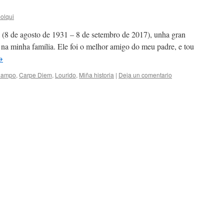
olqui
 (8 de agosto de 1931 – 8 de setembro de 2017), unha gran
na minha família. Ele foi o melhor amigo do meu padre, e tou
→
ampo
,
Carpe Diem
,
Lourido
,
Miña historia
|
Deja un comentario