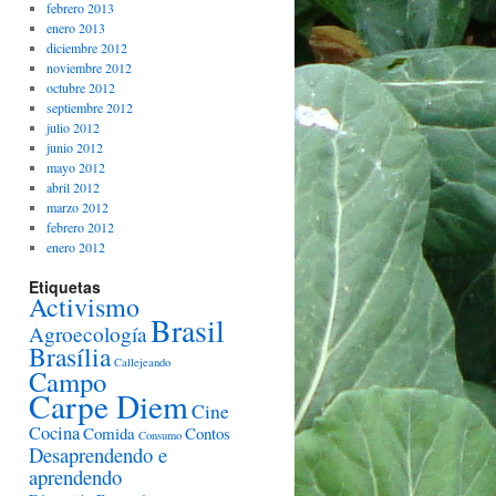
febrero 2013
enero 2013
diciembre 2012
noviembre 2012
octubre 2012
septiembre 2012
julio 2012
junio 2012
mayo 2012
abril 2012
marzo 2012
febrero 2012
enero 2012
Etiquetas
Activismo
Brasil
Agroecología
Brasília
Callejeando
Campo
Carpe Diem
Cine
Cocina
Comida
Contos
Consumo
Desaprendendo e
aprendendo