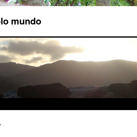
olo mundo
7