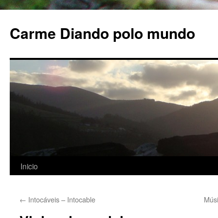
Carme Diando polo mundo
Inicio
Saltar
al
←
Intocáveis – Intocable
Músi
contenido