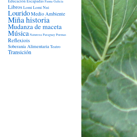
Educación
Escapadas
Fauna
Galicia
Libros
Lomi Lomi Nui
Lourido
Medio Ambiente
Miña historia
Mudanza de maceta
Música
Natureza
Paraguay
Poemas
Reflexiois
Soberanía Alimentaria
Teatro
Transición