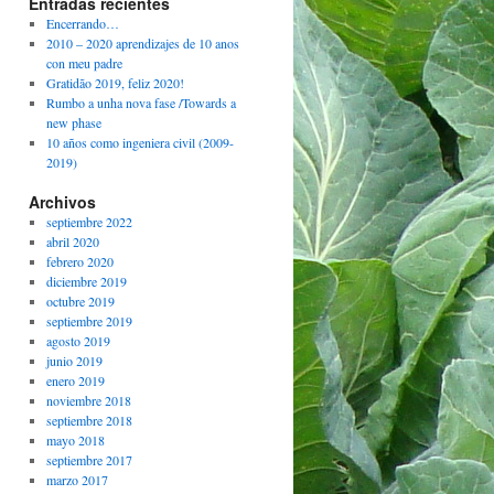
Entradas recientes
Encerrando…
2010 – 2020 aprendizajes de 10 anos
con meu padre
Gratidão 2019, feliz 2020!
Rumbo a unha nova fase /Towards a
new phase
10 años como ingeniera civil (2009-
2019)
Archivos
septiembre 2022
abril 2020
febrero 2020
diciembre 2019
octubre 2019
septiembre 2019
agosto 2019
junio 2019
enero 2019
noviembre 2018
septiembre 2018
mayo 2018
septiembre 2017
marzo 2017