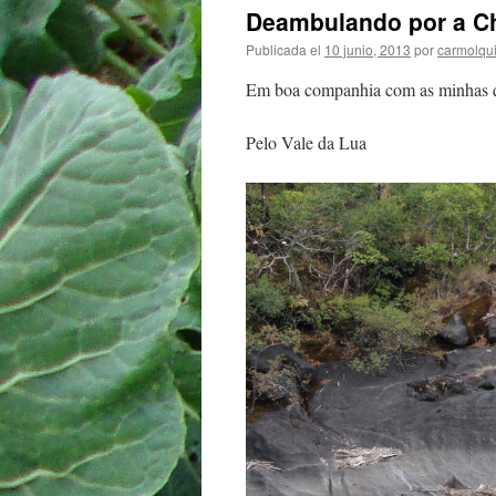
Deambulando por a Ch
Publicada el
10 junio, 2013
por
carmolqu
Em boa companhia com as minhas q
Pelo Vale da Lua