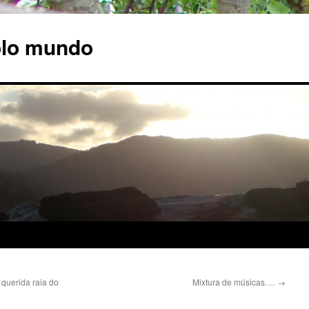
olo mundo
 querida raia do
Mixtura de músicas….
→