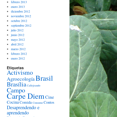
febrero 2013
enero 2013
diciembre 2012
noviembre 2012
octubre 2012
septiembre 2012
julio 2012
junio 2012
mayo 2012
abril 2012
marzo 2012
febrero 2012
enero 2012
Etiquetas
Activismo
Brasil
Agroecología
Brasília
Callejeando
Campo
Carpe Diem
Cine
Cocina
Comida
Contos
Consumo
Desaprendendo e
aprendendo