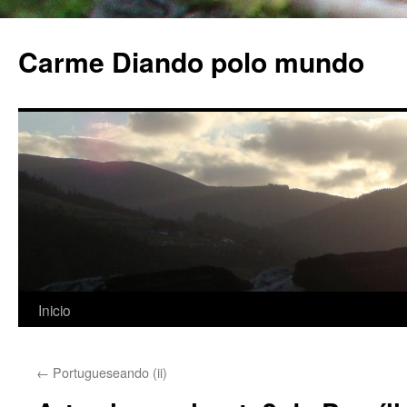
Carme Diando polo mundo
Inicio
Saltar
al
←
Portugueseando (ii)
contenido