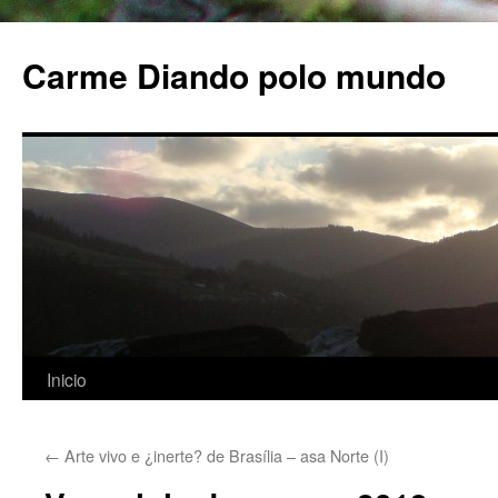
Carme Diando polo mundo
Inicio
Saltar
al
←
Arte vivo e ¿inerte? de Brasília – asa Norte (I)
contenido